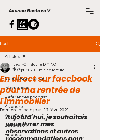
Avenue Gustave V
Post
Articles
Jean-Christophe DIMINO
Articles
2 sept. 2020
1 min de lecture
En direct sur facebook
Côte d'Azur France
pour ma rentrée de
International
Références podcast
l'immobilier
À vendre
Dernière mise à jour :
17 févr. 2021
Aujourd'hui, je souhaitais 
Architecture
vous livrer mes 
Décoration
observations et autres 
Finances
recommandations pour 