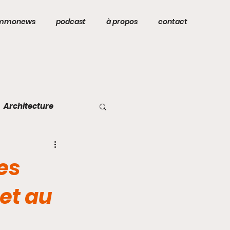
mmonews
podcast
à propos
contact
Architecture
es
 et au