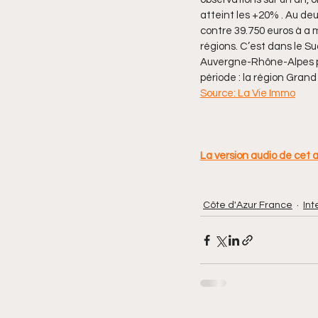
atteint les +20% . Au de
contre 39.750 euros à a m
régions. C’est dans le Su
Auvergne-Rhône-Alpes pui
période : la région Grand 
Source: La Vie Immo
La version audio de cet ar
Côte d'Azur France
Int