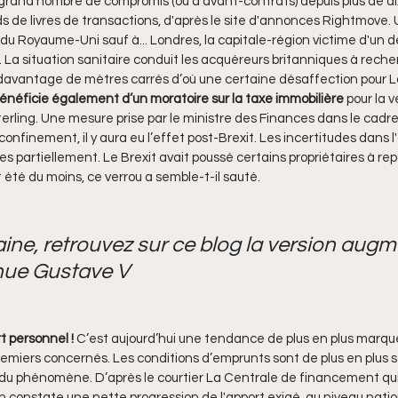
 grand nombre de compromis (ou d'avant-contrats) depuis plus de dix
ards de livres de transactions, d'après le site d'annonces Rightmov
du Royaume-Uni sauf à... Londres, la capitale-région victime d'un d
%. La situation sanitaire conduit les acquéreurs britanniques à rech
, davantage de mètres carrés d’où une certaine désaffection pour 
énéficie également d’un moratoire sur la taxe immobilière
 pour la 
terling. Une mesure prise par le ministre des Finances dans le cadre
onfinement, il y aura eu l’effet post-Brexit. Les incertitudes dans l'
es partiellement. Le Brexit avait poussé certains propriétaires à repo
été du moins, ce verrou a semble-t-il sauté. 
e, retrouvez sur ce blog la version augm
nue Gustave V
t personnel ! 
C’est aujourd’hui une tendance de plus en plus marqué
emiers concernés. Les conditions d’emprunts sont de plus en plus st
r du phénomène. D’après le courtier La Centrale de financement qui a
n constate une nette progression de l'apport exigé, au niveau natio