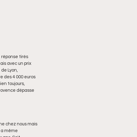
 réponse tirés 
is avec un prix 
 de Lyon, 
e des 4 000 euros 
en toujours, 
 Provence dépasse 
e chez nous mais 
On a même 