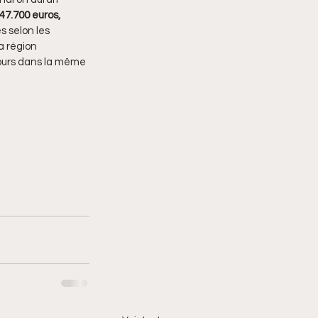
47.700 euros,
s selon les 
a région 
jours dans la même 