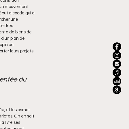
 ans. Soit 
e. Un mouvement 
ébut d'exode qui a 
ercher une 
Londres.
vente de biens de 
 d'un plan de 
opinion 
rter leurs projets 
entée du 
e, et les primo-
rictes. On en sait 
 livré ses 
nal on aurait 