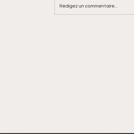
Rédigez un commentaire...
Les prix de l'immobilier
flambent en Californie
avec le Covid-19