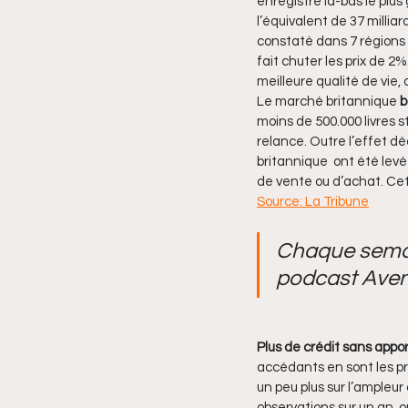
enregistré là-bas le plus
l’équivalent de 37 milli
constaté dans 7 régions 
fait chuter les prix de 2
meilleure qualité de vie
Le marché britannique 
b
moins de 500.000 livres s
relance. Outre l’effet déc
britannique  ont été levé
de vente ou d’achat. Cet 
Source: La Tribune
Chaque semain
podcast Ave
Plus de crédit sans appor
accédants en sont les pr
un peu plus sur l’ampleu
observations sur un an, o