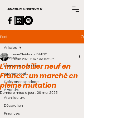
Avenue Gustave V
Post
Articles
Jean-Christophe DIMINO
Articles
8 mars 2025
2 min de lecture
L'immobilier neuf en
Côte d'Azur France
France : un marché en
International
Références podcast
pleine mutation
À vendre
Dernière mise à jour :
20 mai 2025
Architecture
Décoration
Finances