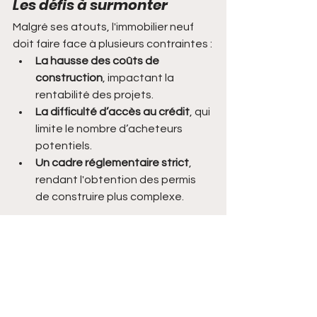
Les défis à surmonter
Malgré ses atouts, l'immobilier neuf 
doit faire face à plusieurs contraintes :
La hausse des coûts de 
construction
, impactant la 
rentabilité des projets.
La difficulté d’accès au crédit
, qui 
limite le nombre d’acheteurs 
potentiels.
Un cadre réglementaire strict
, 
rendant l'obtention des permis 
de construire plus complexe.
L’immobilier neuf en France demeure 
un secteur attractif pour les 
investisseurs et les acquéreurs, à 
condition de bien poser son projet. 
Comme l’a souligné Nicolas Viale, la 