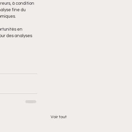
reurs, à condition 
alyse fine du 
omiques.
rtunités en 
ur des analyses 
Voir tout