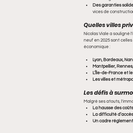
Des garanties solid
vices de constructio
Quelles villes pri
Nicolas Viale a souligné l
neuf en 2025 sont celle
économique :
Lyon, Bordeaux, Nan
Montpellier, Rennes
L’Île-de-France et l
Les villes et métrop
Les défis à surm
Malgré ses atouts, l'immob
La hausse des coûts
La difficulté d’accès
Un cadre réglementa