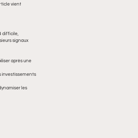
icle vient 
ifficile, 
ieurs signaux 
iliser après une 
es investissements 
dynamiser les 