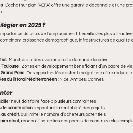
es
 : L’achat sur plan (VEFA) offre une garantie décennale et une pro
n.
vilégier en 2025 ?
'importance du choix de l'emplacement. Les villes les plus attractives
s combinant croissance démographique, infrastructures de qualité
tes
 : Marchés solides avec une forte demande locative.
, Toulouse
 : Zones en développement bénéficiant d’un cadre de vie
e Grand Paris
 : Des opportunités existent malgré une offre réduite et
oles du littoral Méditerranéen
 : Nice, Antibes, Cannes.
onter
ilier neuf doit faire face à plusieurs contraintes :
 de construction
, impactant la rentabilité des projets.
 au crédit
, qui limite le nombre d’acheteurs potentiels.
ire strict
, rendant l'obtention des permis de construire plus compl