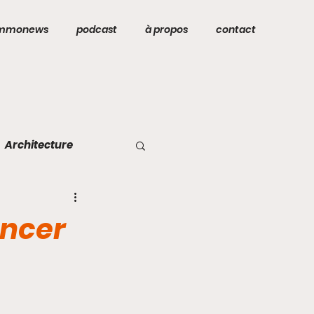
mmonews
podcast
à propos
contact
Architecture
ancer