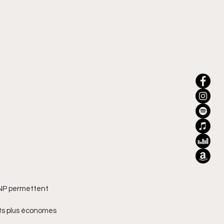
LMNP permettent 
ts plus économes 