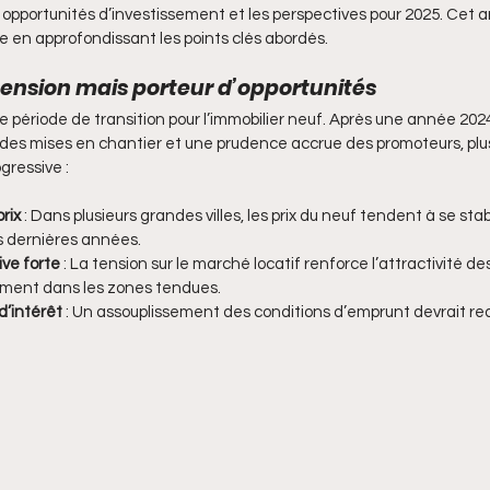
opportunités d’investissement et les perspectives pour 2025. Cet art
 en approfondissant les points clés abordés.
tension mais porteur d’opportunités
ériode de transition pour l’immobilier neuf. Après une année 2024 d
des mises en chantier et une prudence accrue des promoteurs, plus
gressive :
rix
 : Dans plusieurs grandes villes, les prix du neuf tendent à se stab
s dernières années.
ve forte
 : La tension sur le marché locatif renforce l’attractivité d
mment dans les zones tendues.
d’intérêt
 : Un assouplissement des conditions d’emprunt devrait re