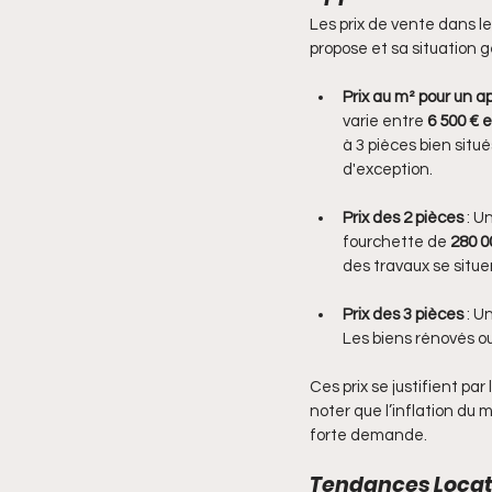
Les prix de vente dans le
propose et sa situation
Prix au m² pour un 
varie entre 
6 500 € e
à 3 pièces bien situ
d'exception.
Prix des 2 pièces
 : 
fourchette de 
280 0
des travaux se situe
Prix des 3 pièces
 : 
Les biens rénovés o
Ces prix se justifient pa
noter que l’inflation du 
forte demande.
Tendances Locat