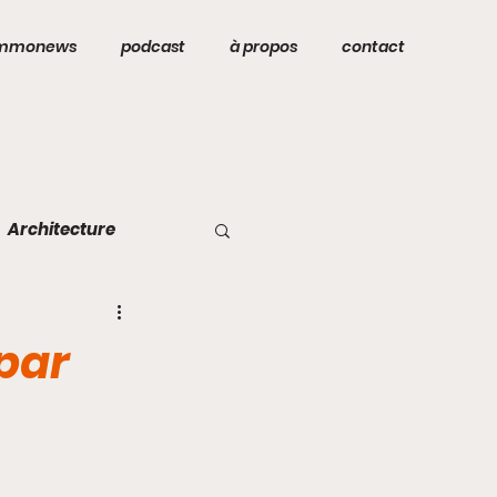
mmonews
podcast
à propos
contact
Architecture
 par