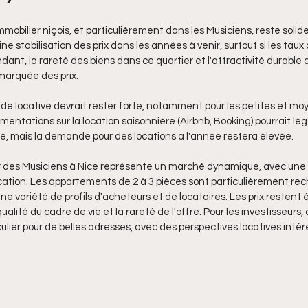
mmobilier niçois, et particulièrement dans les Musiciens, reste solide
e stabilisation des prix dans les années à venir, surtout si les taux 
t, la rareté des biens dans ce quartier et l'attractivité durable 
 marquée des prix.
de locative devrait rester forte, notamment pour les petites et mo
ementations sur la location saisonnière (Airbnb, Booking) pourrait l
é, mais la demande pour des locations à l'année restera élevée.
ier des Musiciens à Nice représente un marché dynamique, avec une
location. Les appartements de 2 à 3 pièces sont particulièrement rec
une variété de profils d'acheteurs et de locataires. Les prix restent 
ualité du cadre de vie et la rareté de l'offre. Pour les investisseurs, 
culier pour de belles adresses, avec des perspectives locatives inté