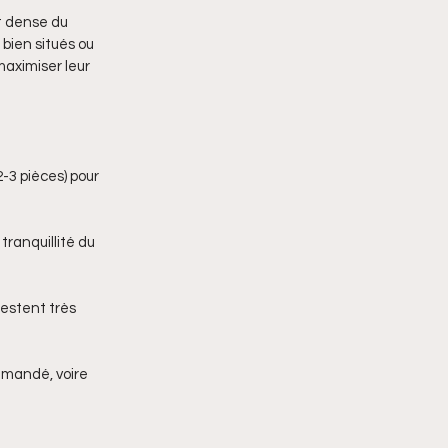
t dense du 
bien situés ou 
aximiser leur 
3 pièces) pour 
ranquillité du 
estent très 
emandé, voire 