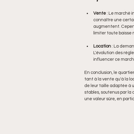
Vente
 : Le marché i
connaître une certain
augmentent. Cependan
limiter toute baisse
Location
 : La deman
L'évolution des régl
influencer ce march
En conclusion, le quart
tant à la vente qu'à la 
de leur taille adaptée à 
stables, soutenus par la q
une valeur sûre, en parti