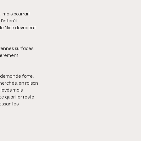
, mais pourrait 
d’intérêt 
de Nice devraient 
yennes surfaces. 
égèrement 
 demande forte, 
herchés, en raison 
élevés mais 
ce quartier reste 
ressantes