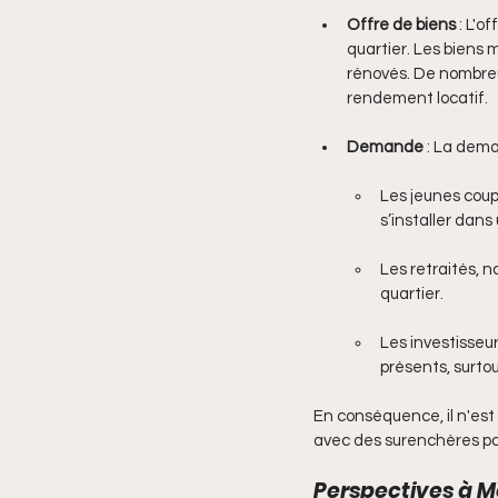
Offre de biens
 : L'
quartier. Les biens 
rénovés. De nombreux
rendement locatif.
Demande
 : La dema
Les jeunes coup
s’installer dans
Les retraités, 
quartier.
Les investisseu
présents, surtou
En conséquence, il n'est
avec des surenchères po
Perspectives à 