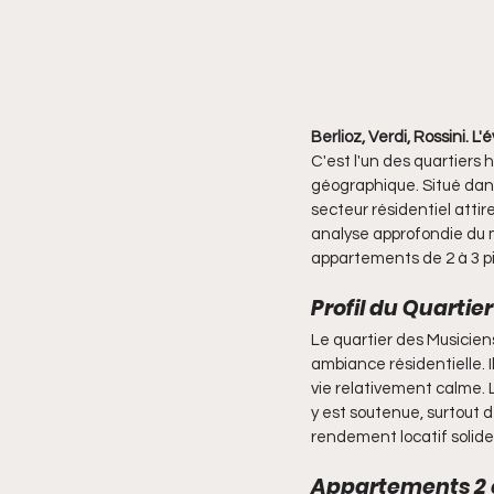
Berlioz, Verdi, Rossini. L
C'est l'un des quartiers h
géographique. Situé dans
secteur résidentiel attire
analyse approfondie du 
appartements de 2 à 3 piè
Profil du Quartie
Le quartier des Musicien
ambiance résidentielle. I
vie relativement calme. 
y est soutenue, surtout de
rendement locatif solide
Appartements 2 e