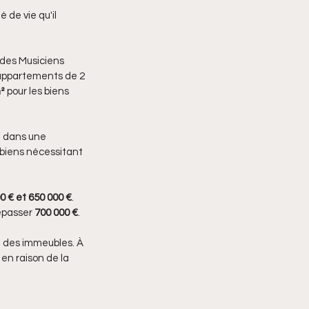
 de vie qu'il 
 des Musiciens 
s appartements de 2 
²
 pour les biens 
t dans une 
 biens nécessitant 
0 € et 650 000 €
. 
épasser 
700 000 €
.
le des immeubles. À 
en raison de la 