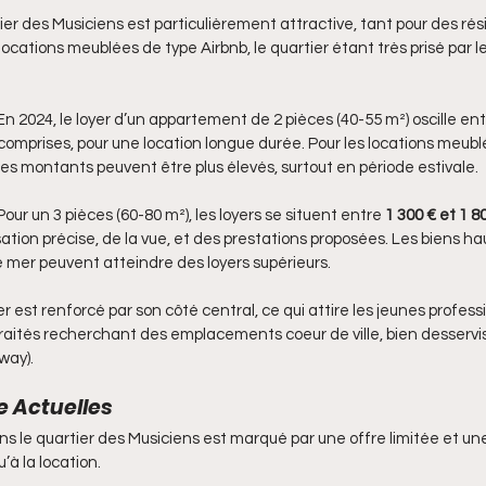
ier des Musiciens est particulièrement attractive, tant pour des ré
locations meublées de type Airbnb, le quartier étant très prisé par les
 En 2024, le loyer d’un appartement de 2 pièces (40-55 m²) oscille ent
comprises, pour une location longue durée. Pour les locations meubl
, ces montants peuvent être plus élevés, surtout en période estivale.
 Pour un 3 pièces (60-80 m²), les loyers se situent entre 
1 300 € et 1 8
isation précise, de la vue, et des prestations proposées. Les biens 
 mer peuvent atteindre des loyers supérieurs.
ier est renforcé par son côté central, ce qui attire les jeunes professi
etraités recherchant des emplacements coeur de ville, bien desservis
way).
 Actuelles
s le quartier des Musiciens est marqué par une offre limitée et 
’à la location.