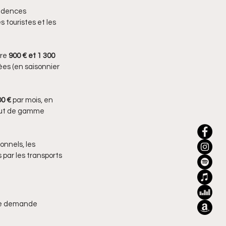
sidences 
 touristes et les 
re 
900 € et 1 300 
ées (en saisonnier 
00 €
 par mois, en 
haut de gamme 
onnels, les 
 par les transports 
une demande 