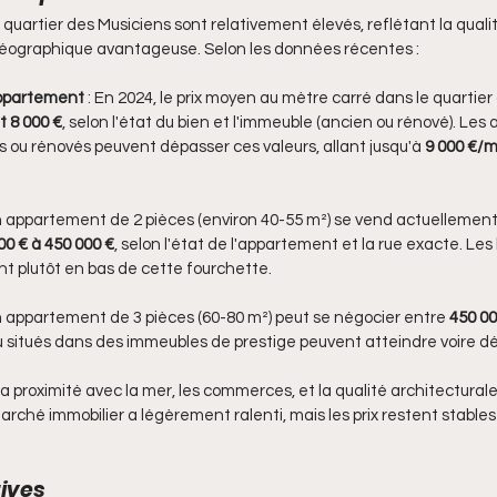
 quartier des Musiciens sont relativement élevés, reflétant la qualité
 géographique avantageuse. Selon les données récentes :
appartement
 : En 2024, le prix moyen au mètre carré dans le quartier
t 8 000 €
, selon l'état du bien et l'immeuble (ancien ou rénové). Le
és ou rénovés peuvent dépasser ces valeurs, allant jusqu'à 
9 000 €/m
Un appartement de 2 pièces (environ 40-55 m²) se vend actuellemen
00 € à 450 000 €
, selon l'état de l'appartement et la rue exacte. Les
nt plutôt en bas de cette fourchette.
Un appartement de 3 pièces (60-80 m²) peut se négocier entre 
450 00
u situés dans des immeubles de prestige peuvent atteindre voire d
r la proximité avec la mer, les commerces, et la qualité architectura
marché immobilier a légèrement ralenti, mais les prix restent stables 
ives