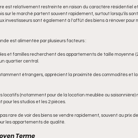
offre est relativement restreinte en raison du caractère résidentiel e
mis sur le marché partent souvent rapidement, surtout lorsqu'ils sont 
 investisseurs sont également à l'affût des biens à rénover pour m
nde est alimentée par plusieurs facteurs :
les et familles recherchent des appartements de taille moyenne (2-
 un quartier central.
notamment étrangers, apprécient la proximité des commodités et la t
rs locatifs (notamment pour de la location meublée ou saisonnière) r
t pour les studios et les 2 pièces.
 pas rare de voir des biens se vendre rapidement, souvent au prix d
ur les appartements de qualité.
Moyen Terme