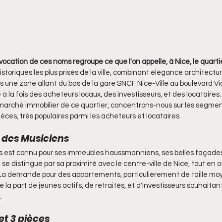
'évocation de ces noms regroupe ce que l'on appelle, à Nice, le quarti
istoriques les plus prisés de la ville, combinant élégance architectur
 une zone allant du bas de la gare SNCF Nice-Ville au boulevard Vic
 à la fois des acheteurs locaux, des investisseurs, et des locataires. 
marché immobilier de ce quartier, concentrons-nous sur les segmen
ces, très populaires parmi les acheteurs et locataires.
r des Musiciens
s est connu pour ses immeubles haussmanniens, ses belles façades 
l se distingue par sa proximité avec le centre-ville de Nice, tout en 
La demande pour des appartements, particulièrement de taille moye
 la part de jeunes actifs, de retraités, et d'investisseurs souhaitant
.
t 3 pièces