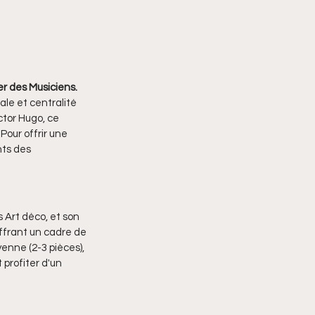
er des Musiciens. 
ale et centralité 
tor Hugo, ce 
Pour offrir une 
ts des 
Art déco, et son 
offrant un cadre de 
nne (2-3 pièces), 
 profiter d'un 