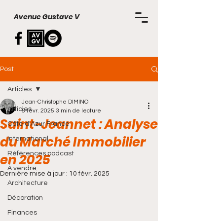
Avenue Gustave V
Post
Articles
Jean-Christophe DIMINO
Articles
5 févr. 2025
3 min de lecture
Saint-Jeannet : Analyse
Côte d'Azur France
du Marché Immobilier
International
Références podcast
en 2025
À vendre
Dernière mise à jour :
10 févr. 2025
Architecture
Décoration
Finances