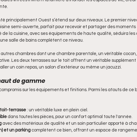
nte.
nté principalement Ouest s’étend sur deux niveaux. Le premier niv
uisine semi-ouverte, parfait pour recevoir et partager des moments 
de la cuisine, avec ses équipements de haute qualité, séduira les
une salle de bains complètent ce niveau.
x autres chambres dont une chambre parentale, un véritable cocon, 
vative. Les deux terrasses sur le toit offrent un véritable supplément 
staller un coin repas, un salon d’extérieur ou même un jacuzzi. 
 haut de gamme
compromis sur les équipements et finitions. Parmi les atouts de ce b
toit-terrasse
 : un véritable luxe en plein ciel.
ible
 dans toutes les pièces, pour un confort optimal toute l'année.
g
 avec des matériaux de qualité et un soin particulier apporté à cha
) et un parking
 complètent ce bien, offrant un espace de rangemen