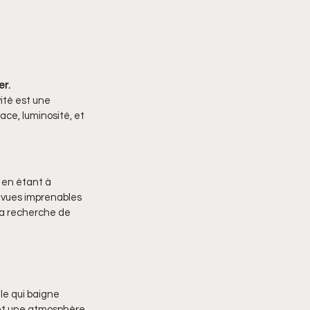
er.
ité est une 
ace, luminosité, et 
 en étant à 
 vues imprenables 
 la recherche de 
le qui baigne 
ant une atmosphère 