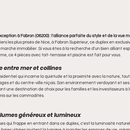
eption à Fabron (06200) : l'alliance parfaite du style et de la vue m
iers les plus prisés de Nice, à Fabron Supérieur, ce duplex en exclusiv
e marché immobilier. Si vous êtes à la recherche d'un bien alliant esp
, ce 4 pièces avec toit-terrasse et piscine est fait pour vous.
e entre mer et collines
sidentiel qui incarne la quiétude et la proximité avec la nature, tout
ges et du centre-ville niçois. Son environnement verdoyant et ses
nt une destination de choix pour les familles et les investisseurs à
mis sur les commodités.
olumes généreux et lumineux
s qui frappe en entrant dans ce duplex, c'est la luminosité naturel
 baies vitrées invitent la lumière à inonder les espaces de vie, cré