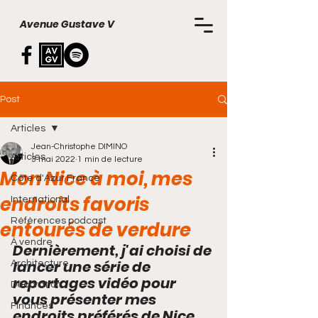
Avenue Gustave V
Post
Articles
Jean-Christophe DIMINO
Articles
3 mai 2022
1 min de lecture
Mon Nice à moi, mes
Côte d'Azur France
endroits favoris
International
Références podcast
entourés de verdure
À vendre
Dernièrement, j'ai choisi de 
lancer une série de 
Architecture
reportages vidéo pour 
Décoration
vous présenter mes 
Finances
endroits préférés de Nice. 