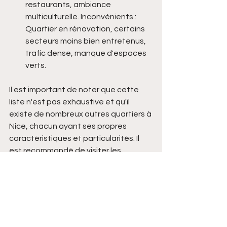
restaurants, ambiance 
multiculturelle. Inconvénients : 
Quartier en rénovation, certains 
secteurs moins bien entretenus, 
trafic dense, manque d'espaces 
verts.
Il est important de noter que cette 
liste n'est pas exhaustive et qu'il 
existe de nombreux autres quartiers à 
Nice, chacun ayant ses propres 
caractéristiques et particularités. Il 
est recommandé de visiter les 
quartiers qui vous intéressent et de 
prendre en compte vos propres 
critères et préférences lors du choix 
d'un quartier pour vivre à Nice.