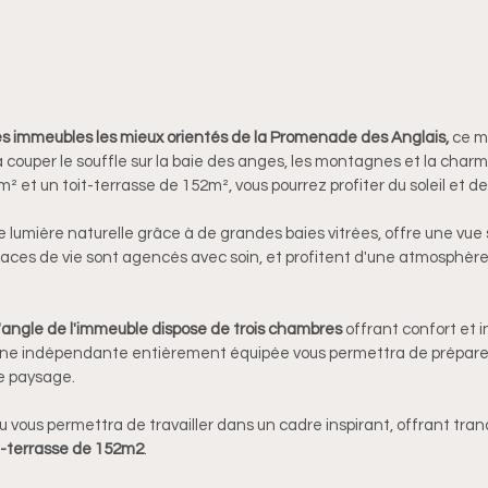
s immeubles les mieux orientés de la Promenade des Anglais, 
ce m
couper le souffle sur la baie des anges, les montagnes et la charma
 et un toit-terrasse de 152m², vous pourrez profiter du soleil et des
 lumière naturelle grâce à de grandes baies vitrées, offre une vue 
aces de vie sont agencés avec soin, et profitent d'une atmosphère
'angle de l'immeuble dispose de trois chambres
 offrant confort et 
ine indépendante entièrement équipée vous permettra de préparer
e paysage.
u vous permettra de travailler dans un cadre inspirant, offrant tranqu
it-terrasse de 152m2
.