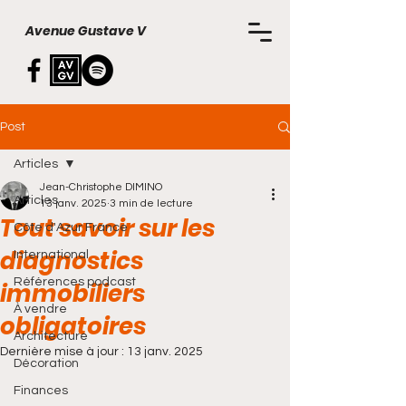
Avenue Gustave V
Post
Articles
Jean-Christophe DIMINO
Articles
13 janv. 2025
3 min de lecture
Tout savoir sur les
Côte d'Azur France
diagnostics
International
Références podcast
immobiliers
À vendre
obligatoires
Architecture
Dernière mise à jour :
13 janv. 2025
Décoration
Finances