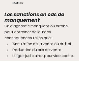
euros. 
Les sanctions en cas de 
manquement
Un diagnostic manquant ou erroné 
peut entraîner de lourdes 
conséquences telles que :
Annulation de la vente ou du bail.
Réduction du prix de vente.
Litiges judiciaires pour vice caché.
Conseils aux propriétaires
Anticipez les diagnostics
 : Ne les 
laissez pas pour la dernière 
minute afin de ne pas retarder la 
transaction.
Faites appel à un diagnostiqueur 
certifié
 : Vérifiez que le 
professionnel dispose des 