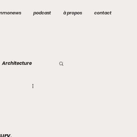
mmonews
podcast
à propos
contact
Architecture
ury. 