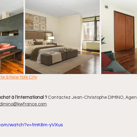
nte à New York City
chat à l'international ? 
Contactez Jean-Christophe DIMINO, Agent 
.dimino@kwfrance.com
.com/watch?v=fmK6m-yVXus